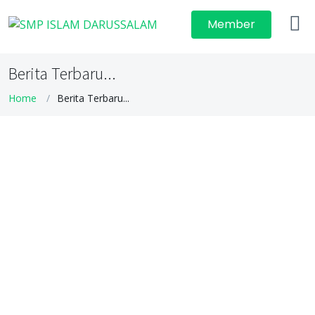
Member
Berita Terbaru...
Home
Berita Terbaru...
Gebrakan baru kelas Tasmi' Dalam
mengaplikasikan Gaya Belajar
Tahsin dengan Metode Bunyi