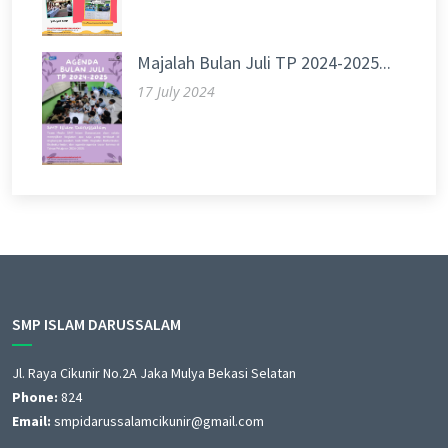
Majalah Bulan Juli TP 2024-2025...
17 July 2024
SMP ISLAM DARUSSALAM
Jl. Raya Cikunir No.2A Jaka Mulya Bekasi Selatan
Phone:
824
Email:
smpidarussalamcikunir@gmail.com