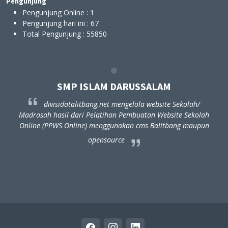
Pengunjung
Pengunjung Online :
1
Pengunjung hari ini :
67
Total Pengunjung :
55850
LAM DARUSSALAM
SMP ISLAM D
g.net mengelola website Sekolah/
divisidatalitbang.net m
latihan Pembuatan Website Sekolah
Madrasah hasil dari Pelatihan
menggunakan cms Balitbang maupun
Online (PPWS Online) menggun
pensource
opensour