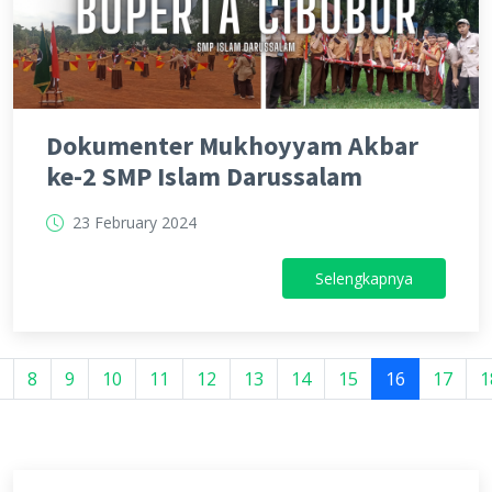
Dokumenter Mukhoyyam Akbar
ke-2 SMP Islam Darussalam
23 February 2024
Selengkapnya
8
9
10
11
12
13
14
15
16
17
1