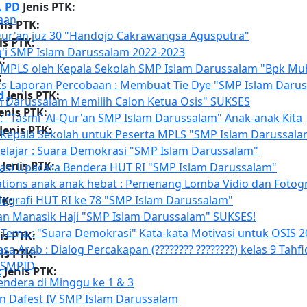
. PD
Jenis PTK:
aan
nis PTK:
Qur'an juz 30 "Handojo Cakrawangsa Agusputra"
is PTK:
a'i SMP Islam Darussalam 2022-2023
K:
MPLS oleh Kepala Sekolah SMP Islam Darussalam "Bpk Mu
:
ks Laporan Percobaan : Membuat Tie Dye "SMP Islam Daru
d
Jenis PTK:
m Darussalam Memilih Calon Ketua Osis" SUKSES
enis PTK:
: "Tasmi' Al-Qur'an SMP Islam Darussalam" Anak-anak Kita
Jenis PTK:
Kepala Sekolah untuk Peserta MPLS "SMP Islam Darussala
lajar : Suara Demokrasi "SMP Islam Darussalam"
Jenis PTK:
si Upacara Bendera HUT RI "SMP Islam Darussalam"
tions anak anak hebat : Pemenang Lomba Vidio dan Fotogr
ografi HUT RI ke 78 "SMP Islam Darussalam"
TK:
an Manasik Haji "SMP Islam Darussalam" SUKSES!
Tema : "Suara Demokrasi" Kata-kata Motivasi untuk OSIS 2
is PTK:
a Arab : Dialog Percakapan (???????? ????????) kelas 9 Tahfi
is PTK:
 SMPID
c
Jenis PTK:
ndera di Minggu ke 1 & 3
 Dafest IV SMP Islam Darussalam