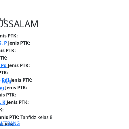
olah
RUSSALAM
enis PTK:
. P
Jenis PTK:
nis PTK:
PTK:
 Pd
Jenis PTK:
u
PTK:
 PdI
Jenis PTK:
 Wali
Ag
Jenis PTK:
nis PTK:
 K
Jenis PTK:
K:
enis PTK:
Tahfidz kelas 8
ALITBANG
is PTK: