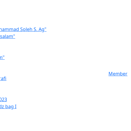
hammad Soleh S. Ag"
ssalam"
m"
Member
afi
023
dz bag I