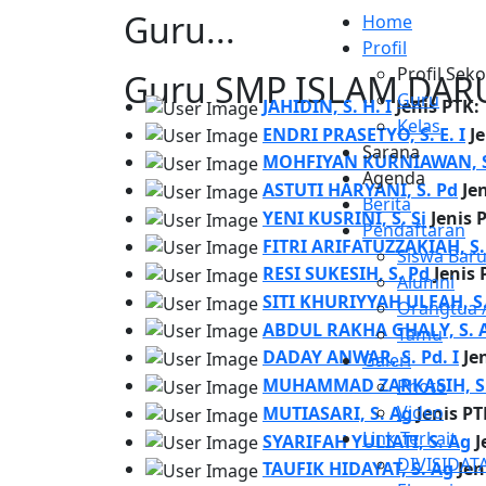
Guru...
Home
Profil
Profil Sek
Guru SMP ISLAM DA
Guru
JAHIDIN, S. H. I
Jenis PTK:
Kelas
ENDRI PRASETYO, S. E. I
J
Sarana
MOHFIYAN KURNIAWAN, S
Agenda
ASTUTI HARYANI, S. Pd
Je
Berita
YENI KUSRINI, S. Si
Jenis 
Pendaftaran
FITRI ARIFATUZZAKIAH, S.
Siswa Bar
RESI SUKESIH, S. Pd
Jenis 
Alumni
SITI KHURIYYAH ULFAH, S.
Orangtua /
ABDUL RAKHA GHALY, S. 
Tamu
DADAY ANWAR, S. Pd. I
Je
Galeri
MUHAMMAD ZARKASIH, S.
Photo
Video
MUTIASARI, S. Ag
Jenis PT
Link Terkait
SYARIFAH YULIATI, S. Ag
J
DIVISIDAT
TAUFIK HIDAYAT, S. Ag
Jen