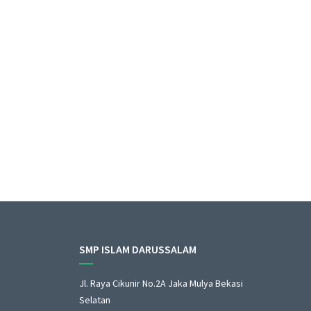
belumnya
1
2
3
4
5
6
7
8
9
10
SMP ISLAM DARUSSALAM
Jl. Raya Cikunir No.2A Jaka Mulya Bekasi
Selatan