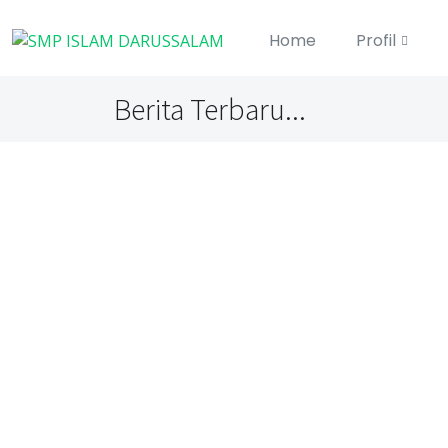
Home
Profil
Berita Terbaru...
Sarana Yang Disiapkan
untuk Program Bilingual
dengan Lab Bahasa