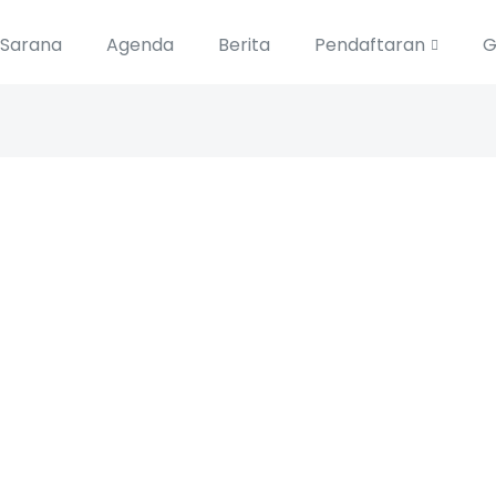
Sarana
Agenda
Berita
Pendaftaran
G
30 November -0001