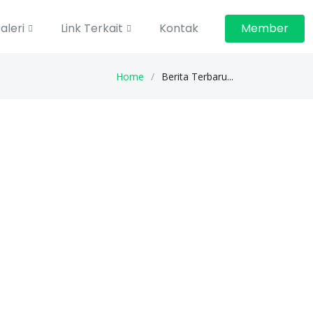
aleri
Link Terkait
Kontak
Member
Home
Berita Terbaru...
Kategori
Piagam Penghargaan tp 2025-2026
Majalah Bulanan TP 2024-2025