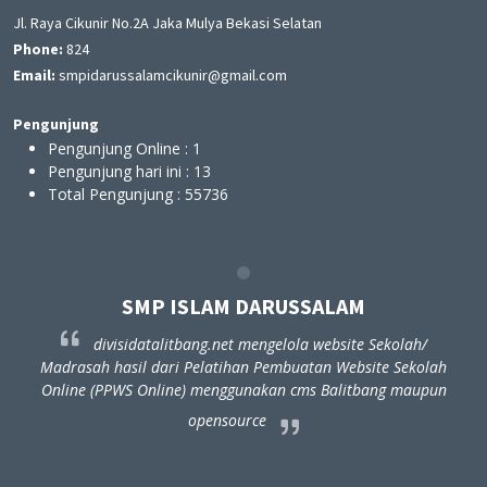
Jl. Raya Cikunir No.2A Jaka Mulya Bekasi Selatan
Phone:
824
Email:
smpidarussalamcikunir@gmail.com
Pengunjung
Pengunjung Online :
1
Pengunjung hari ini :
13
Total Pengunjung :
55736
SMP ISLAM DARUSSALAM
divisidatalitbang.net mengelola website Sekolah/
ah
Madrasah hasil dari Pelatihan Pembuatan Website Sekolah
M
un
Online (PPWS Online) menggunakan cms Balitbang maupun
O
opensource