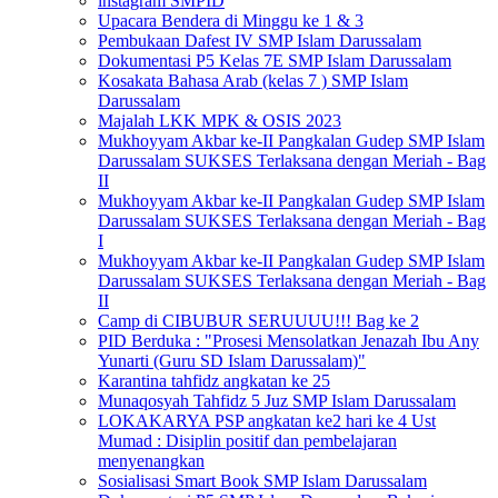
instagram SMPID
Upacara Bendera di Minggu ke 1 & 3
Pembukaan Dafest IV SMP Islam Darussalam
Dokumentasi P5 Kelas 7E SMP Islam Darussalam
Kosakata Bahasa Arab (kelas 7 ) SMP Islam
Darussalam
Majalah LKK MPK & OSIS 2023
Mukhoyyam Akbar ke-II Pangkalan Gudep SMP Islam
Darussalam SUKSES Terlaksana dengan Meriah - Bag
II
Mukhoyyam Akbar ke-II Pangkalan Gudep SMP Islam
Darussalam SUKSES Terlaksana dengan Meriah - Bag
I
Mukhoyyam Akbar ke-II Pangkalan Gudep SMP Islam
Darussalam SUKSES Terlaksana dengan Meriah - Bag
II
Camp di CIBUBUR SERUUUU!!! Bag ke 2
PID Berduka : "Prosesi Mensolatkan Jenazah Ibu Any
Yunarti (Guru SD Islam Darussalam)"
Karantina tahfidz angkatan ke 25
Munaqosyah Tahfidz 5 Juz SMP Islam Darussalam
LOKAKARYA PSP angkatan ke2 hari ke 4 Ust
Mumad : Disiplin positif dan pembelajaran
menyenangkan
Sosialisasi Smart Book SMP Islam Darussalam