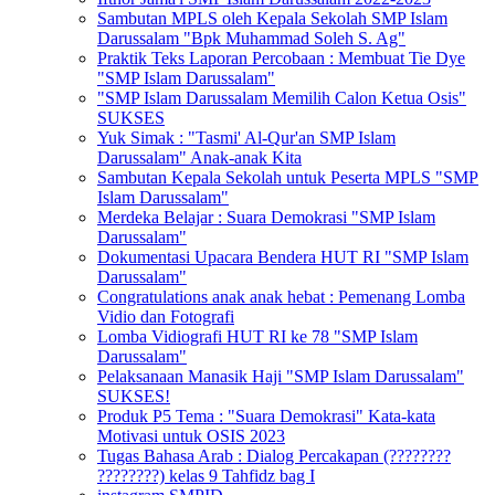
Sambutan MPLS oleh Kepala Sekolah SMP Islam
Darussalam "Bpk Muhammad Soleh S. Ag"
Praktik Teks Laporan Percobaan : Membuat Tie Dye
"SMP Islam Darussalam"
"SMP Islam Darussalam Memilih Calon Ketua Osis"
SUKSES
Yuk Simak : "Tasmi' Al-Qur'an SMP Islam
Darussalam" Anak-anak Kita
Sambutan Kepala Sekolah untuk Peserta MPLS "SMP
Islam Darussalam"
Merdeka Belajar : Suara Demokrasi "SMP Islam
Darussalam"
Dokumentasi Upacara Bendera HUT RI "SMP Islam
Darussalam"
Congratulations anak anak hebat : Pemenang Lomba
Vidio dan Fotografi
Lomba Vidiografi HUT RI ke 78 "SMP Islam
Darussalam"
Pelaksanaan Manasik Haji "SMP Islam Darussalam"
SUKSES!
Produk P5 Tema : "Suara Demokrasi" Kata-kata
Motivasi untuk OSIS 2023
Tugas Bahasa Arab : Dialog Percakapan (????????
????????) kelas 9 Tahfidz bag I