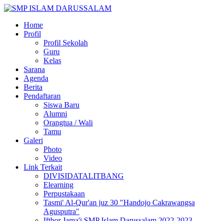
Home
Profil
Profil Sekolah
Guru
Kelas
Sarana
Agenda
Berita
Pendaftaran
Siswa Baru
Alumni
Orangtua / Wali
Tamu
Galeri
Photo
Video
Link Terkait
DIVISIDATALITBANG
Elearning
Perpustakaan
Tasmi' Al-Qur'an juz 30 "Handojo Cakrawangsa
Agusputra"
Ifthor Jama'i SMP Islam Darussalam 2022-2023