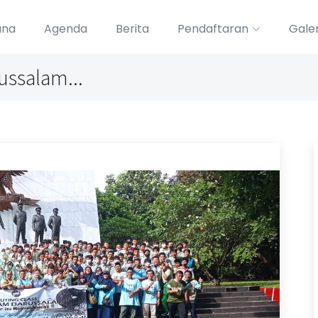
ana
Agenda
Berita
Pendaftaran
Galer
ussalam...