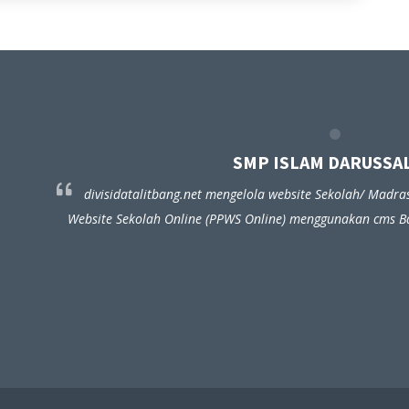
SMP ISLAM DARUSSALAM
divisidatalitbang.net mengelola website Sekolah/ Madrasah hasil dari
bsite Sekolah Online (PPWS Online) menggunakan cms Balitbang mau