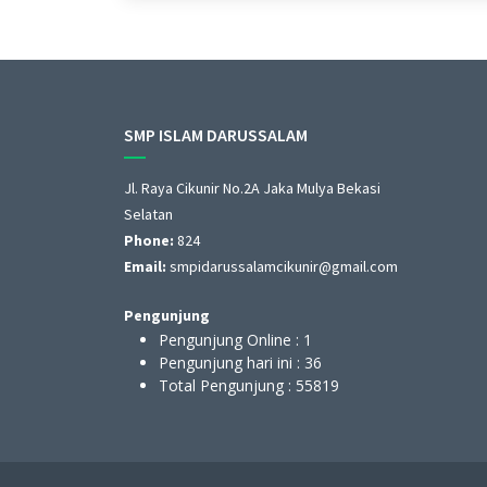
SMP ISLAM DARUSSALAM
Jl. Raya Cikunir No.2A Jaka Mulya Bekasi
LAM
Selatan
sah hasil dari Pelatihan Pembuatan
Phone:
824
Balitbang maupun opensource
We
Email:
smpidarussalamcikunir@gmail.com
Pengunjung
Pengunjung Online :
1
Pengunjung hari ini :
36
Total Pengunjung :
55819