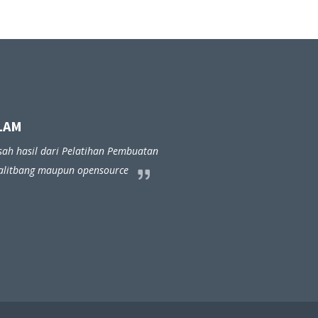
 Pelatihan Pembuatan
divisidatalit
pun opensource
Website Sekolah