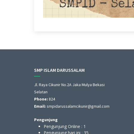
SMP ISLAM DARUSSALAM
Jl. Raya Cikunir No.2A Jaka Mulya Bekasi
 DARUSSALAM
Selatan
Sekolah/ Madrasah hasil dari Pelatihan Pembuatan
Phone:
824
ggunakan cms Balitbang maupun opensource
Email:
smpidarussalamcikunir@gmail.com
Pengunjung
Pengunjung Online :
1
Pengunjung hari ini :
35