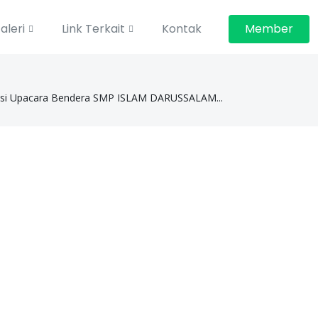
aleri
Link Terkait
Kontak
Member
i Upacara Bendera SMP ISLAM DARUSSALAM...
Kategori
Piagam Penghargaan tp 2025-2026