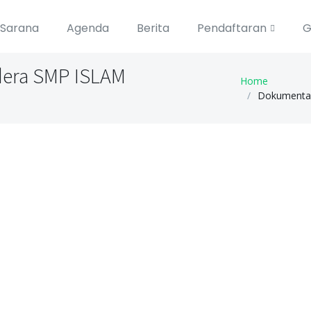
Sarana
Agenda
Berita
Pendaftaran
G
dera SMP ISLAM
Home
Dokumentas
endera SMP ISLAM