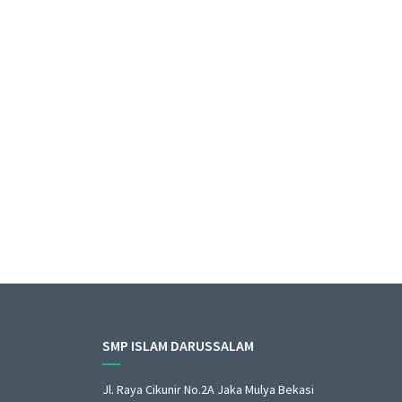
DARUSSALAM
04 August 2024
SMP Islam Darussalam Mengadakan kegia
dan 3 setiap minggu adalah Upacara B
siswa/i smp Islam Darussalam beserta 
Islam Darussalam
SMP ISLAM DARUSSALAM
Jl. Raya Cikunir No.2A Jaka Mulya Bekasi